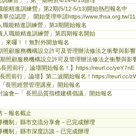
練營」，第一期將於4/14-4/15辦理
精進訓練營』第2期(5/12-5/13)開始熱烈報名中
務單位認證」 開始受理申請
https://www.thsa.org.tw/1
人職能精進訓練營」第3期開始報名
責人職能精進訓練營」第四期報名開始
伴台灣」來囉！！無對外開放報名
期照顧服務機構設立許可及管理辦法修法之衝擊與影響
長期照顧服務機構設立許可及管理辦法修法之衝擊與影
-為長照前行」論壇開始報名！】
https://reurl.cc/yeY7nE
-為長照前行」論壇】第二波開始報名！
https://reurl.cc
上『長照經營管理講座』開始報名
討論會─「 長照品質指標建構倡議」開始報名
坊－報名截止
導機制」縣市交流分享會－已完成辦理
導機制」縣市深度訪談－已完成辦理