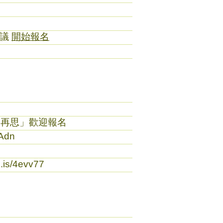
建議
開始報名
之再思」歡迎報名
AAdn
e.is/4evv77