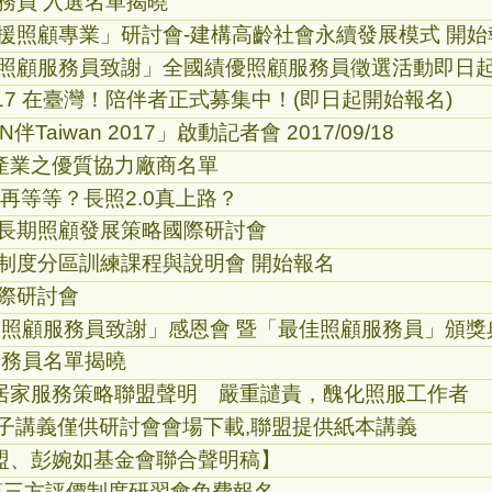
服務員 入選名單揭曉
支援照顧專業」研討會-建構高齡社會永續發展模式 開始
「向照顧服務員致謝」全國績優照顧服務員徵選活動即日
2017 在臺灣！陪伴者正式募集中！(即日起開始報名)
aiwan 2017」啟動記者會 2017/09/18
產業之優質協力廠商名單
務再等等？長照2.0真上路？
太長期照顧發展策略國際研討會
付制度分區訓練課程與說明會 開始報名
國際研討會
「向照顧服務員致謝」感恩會 暨「最佳照顧服務員」頒獎
顧服務員名單揭曉
居家服務策略聯盟聲明 嚴重譴責，醜化照服工作者
電子講義僅供研討會會場下載,聯盟提供紙本講義
盟、彭婉如基金會聯合聲明稿】
利第三方評價制度研習會免費報名