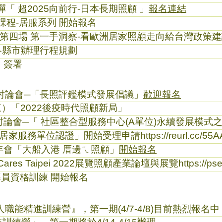
「 超2025向前行-日本長期照顧 」
報名連結
課程-居服系列 開始報名
壇-第四場 第一手洞察-看歐洲居家照顧走向給台灣政策
-各縣市辦理行程規劃
》簽署
討論會─「長照評鑑模式發展倡議」
歡迎報名
3（三）「2022後疫時代照顧新局」
論會─「 社區整合型服務中心(A單位)永續發展模式
質居家服務單位認證」開始受理申請
https://reurl.cc/55
年會「大船入港 厝邊ㄟ照顧」
開始報名
ares Taipei 2022展覽照顧產業論壇與展覽
https://ps
導員資格訓練 開始報名
職能精進訓練營』，第一期(4/7-4/8)目前熱烈報名中