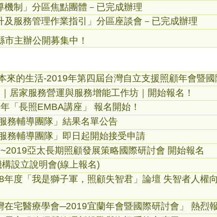
導機制」分區焦點團體－已完成辦理
升及服務管理作業指引」分區座談會－已完成辦理
N｜縣市主辦公開募集中！
本來的生活-2019年第四屆台灣自立支援照顧年會暨
19｜居家服務營運與服務增能工作坊｜開始報名！
9年「長照EMBA講座」 報名開始！
家服務輔導團隊」結果名單公告
家服務輔導團隊」即日起開始接受申請
~2019亞太長期照顧發展策略國際研討會 開始報名
機構設立說明會(線上報名)
【108年度「我是獅子軍，照顧失智君」論壇 失智者人
在宅醫療學會─2019宜蘭年會暨國際研討會」 熱烈