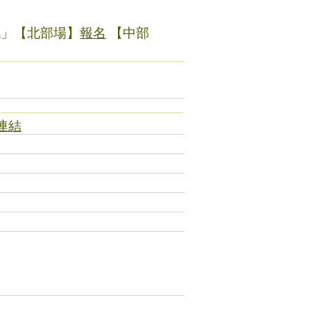
戰」【北部場】
報名
【中部
連結