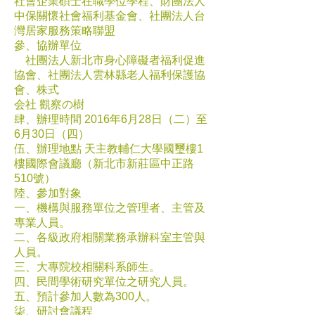
社會企業碩士在職學位學程、財團法人
中保關懷社會福利基金會、社團法人台
灣居家服務策略聯盟
參、協辦單位
社團法人新北市身心障礙者福利促進
協會、社團法人雲林縣老人福利保護協
會、株式
会社 觀察の樹
肆、辦理時間 2016年6月28日（二）至
6月30日（四）
伍、辦理地點 天主教輔仁大學國璽樓1
樓國際會議廳（新北市新莊區中正路
510號）
陸、參加對象
一、機構與服務單位之管理者、主管及
專業人員。
二、各級政府相關業務承辦科室主管與
人員。
三、大專院校相關科系師生。
四、民間學術研究單位之研究人員。
五、預計參加人數為300人。
柒、研討會議程