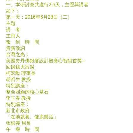
一、本研討會共進行2.5天，主題與講者
如下：
第一天：2016年6月28日（二）
主題
講 者
主持人
報 到 時 間
貴賓致詞
台灣之光：
美國史丹佛銀髮設計競賽心智組首獎--
回憶錄大富翁
柯宏勳 理事長
胡哲生 教授
特別講座：
整合照顧的核心基石
李玉春 教授
特別講座：
新北市政府-
「在地就養、健康樂活」
張錦麗 局長
午 餐 時 間