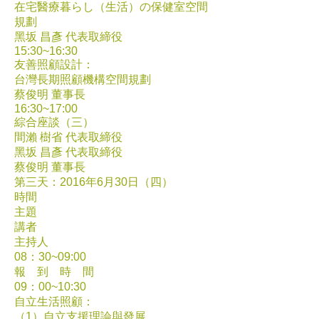
在宅醫療暮らし（生活）の保健室空間
規劃
黑坂 昌彥 代表取締役
15:30~16:30
友善照顧設計：
台灣長期照顧機構空間規劃
蔡俊明 董事長
16:30~17:00
綜合座談（三）
間瀨 樹省 代表取締役
黑坂 昌彥 代表取締役
蔡俊明 董事長
第三天：2016年6月30日（四）
時間
主題
講者
主持人
08：30~09:00
報 到 時 間
09：00~10:30
自立生活照顧：
（1）自立支援理論與發展