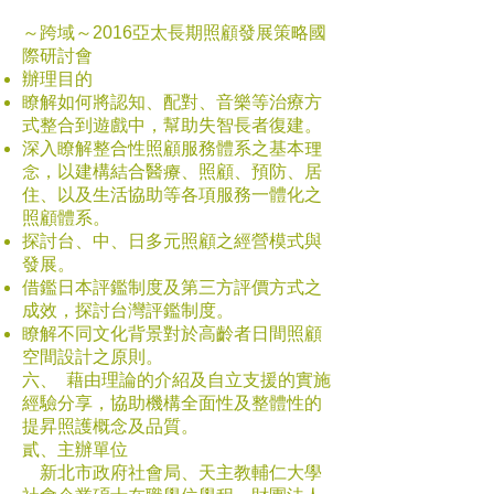
～跨域～2016亞太長期照顧發展策略國
際研討會
辦理目的
瞭解如何將認知、配對、音樂等治療方
式整合到遊戲中，幫助失智長者復建。
深入瞭解整合性照顧服務體系之基本理
念，以建構結合醫療、照顧、預防、居
住、以及生活協助等各項服務一體化之
照顧體系。
探討台、中、日多元照顧之經營模式與
發展。
借鑑日本評鑑制度及第三方評價方式之
成效，探討台灣評鑑制度。
瞭解不同文化背景對於高齡者日間照顧
空間設計之原則。
六、 藉由理論的介紹及自立支援的實施
經驗分享，協助機構全面性及整體性的
提昇照護概念及品質。
貳、主辦單位
新北市政府社會局、天主教輔仁大學