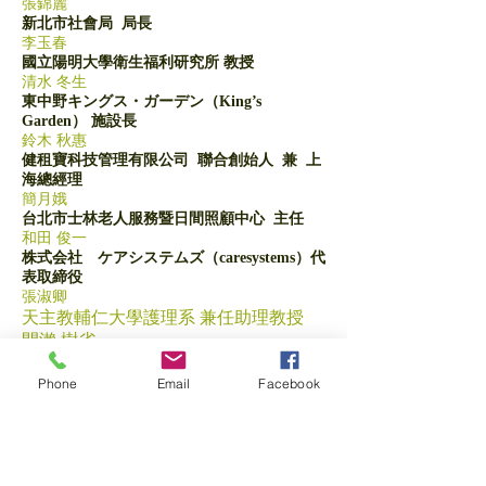
張錦麗
新北市社會局 局長
李玉春
國立陽明大學衛生福利研究所 教授
清水 冬生
東中野キングス・ガーデン（King’s
Garden） 施設長
鈴木 秋惠
健租寶科技管理有限公司 聯合創始人 兼 上
海總經理
簡月娥
台北市士林老人服務暨日間照顧中心 主任
和田 俊一
株式会社 ケアシステムズ（caresystems）代
表取締役
張淑卿
天主教輔仁大學護理系 兼任助理教授
間瀨 樹省
ケアスタディ(carestudy)株式会社 代表
Phone
Email
Facebook
取締役
黑坂 昌彥
株式会社 觀察の樹 代表取締役
蔡俊明
日本元氣集團台灣善合股份有限公司 董