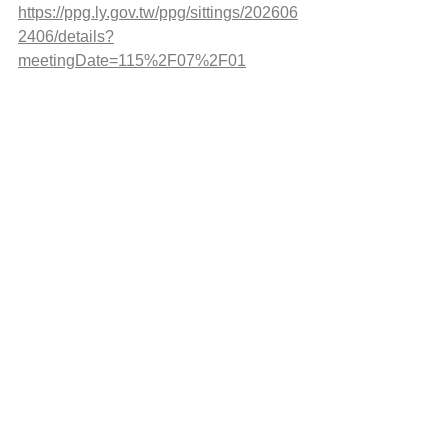
https://ppg.ly.gov.tw/ppg/sittings/202606
2406/details?
meetingDate=115%2F07%2F01