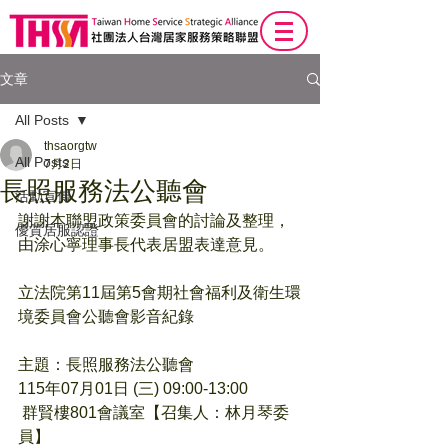
文章
All Posts
thsaorgtw
All Posts
7月2日
長照服務法公聽會
活動宣傳
謝謝本聯盟政策委員會的討論及整理，
優質居服認證
由涂心寧理事長代表居盟表達意見。
立法院第11屆第5會期社會福利及衛生環
境委員會公聽會影音紀錄   
主題：長照服務法公聽會
115年07月01日 (三) 09:00-13:00
 群賢樓801會議室【召集人：林月琴委
員】