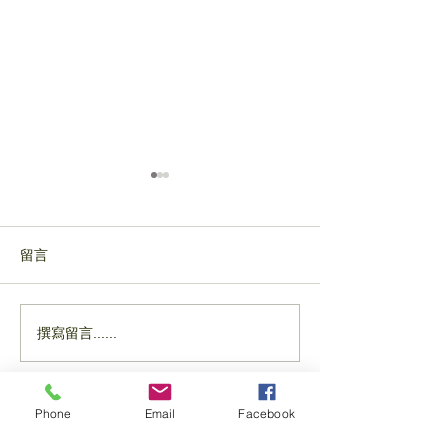
留言
撰寫留言......
📣【115-116年度社區整合
📣【115-116
型服務中心(A) 個案管理人
型服務中心(A)
員教育訓練｜失智症基礎
員教育訓練－11
／進階訓練課程】
基礎訓練課程（
Phone
Email
Facebook
招生中！